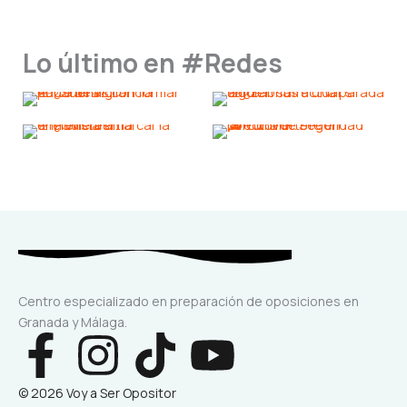
Lo último en #Redes
Centro especializado en preparación de oposiciones en
Granada y Málaga.
F
I
T
Y
a
n
i
o
© 2026 Voy a Ser Opositor