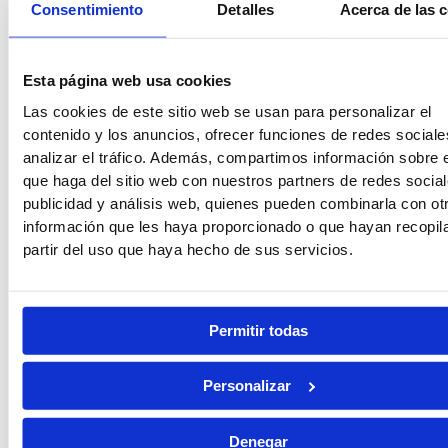
Consentimiento
Detalles
Acerca de las 
Oposiciones de Justicia
Esta página web usa cookies
Las cookies de este sitio web se usan para personalizar el
Auxilio Judicial
contenido y los anuncios, ofrecer funciones de redes sociale
analizar el tráfico. Además, compartimos información sobre 
que haga del sitio web con nuestros partners de redes social
publicidad y análisis web, quienes pueden combinarla con ot
información que les haya proporcionado o que hayan recopil
Tramitación Procesal
partir del uso que haya hecho de sus servicios.
Gestión Procesal
Permitir todas
Personalizar
Seguridad Privada
Denegar