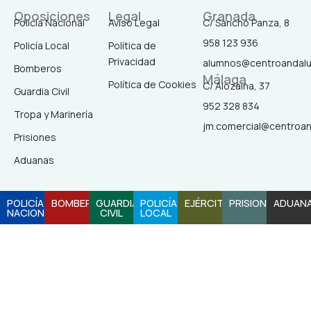
c
s
k
u
Oposiciones
Legal
Granada
Policía Nacional
Aviso Legal
C/ Sancho Panza, 8
958 123 936
Policía Local
Política de
e
t
t
t
Privacidad
alumnos@centroandal
Bomberos
Málaga
b
a
o
u
Política de Cookies
C/ Alozaina, 37
Guardia Civil
952 328 834
Tropa y Marinería
o
g
k
b
jm.comercial@centroa
Prisiones
o
r
e
Aduanas
k
a
POLICÍA
BOMBEROS
GUARDIA
POLICÍA
EJÉRCITO
PRISIONES
ADUAN
NACIONAL
CIVIL
LOCAL
-
m
f