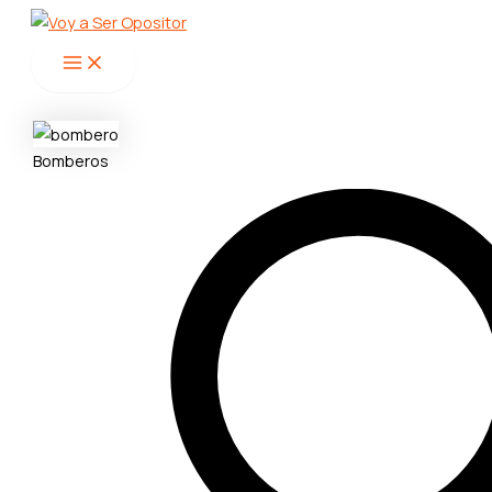
Main
Ir
Menu
al
contenido
Bomberos