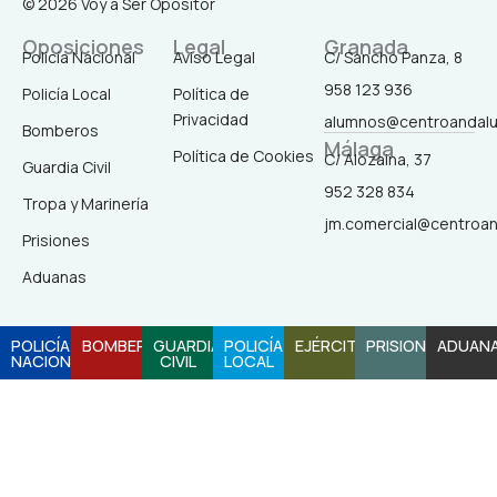
© 2026 Voy a Ser Opositor
c
s
k
u
e
t
t
t
Oposiciones
Legal
Granada
b
a
o
u
Policía Nacional
Aviso Legal
C/ Sancho Panza, 8
o
g
k
b
958 123 936
o
r
e
Policía Local
Política de
k
a
Privacidad
alumnos@centroandal
-
m
Bomberos
Málaga
f
Política de Cookies
C/ Alozaina, 37
Guardia Civil
952 328 834
Tropa y Marinería
jm.comercial@centroa
Prisiones
Aduanas
POLICÍA
BOMBEROS
GUARDIA
POLICÍA
EJÉRCITO
PRISIONES
ADUAN
NACIONAL
CIVIL
LOCAL