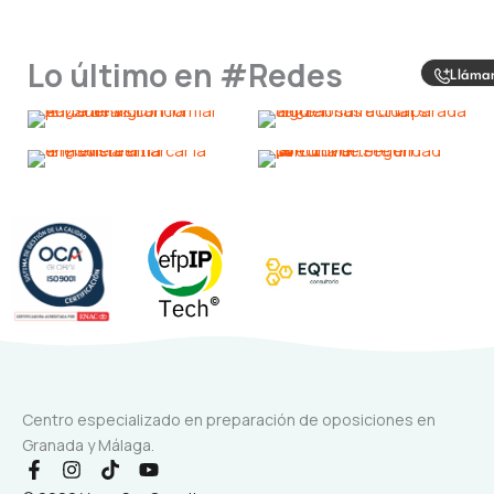
Lo último en #Redes
Lláma
Centro especializado en preparación de oposiciones en
Granada y Málaga.
F
I
T
Y
a
n
i
o