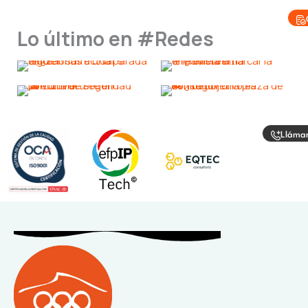
Lo último en #Redes
Lláma