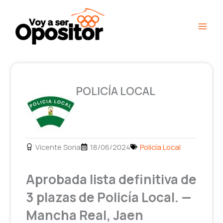
Ir
Main
al
Men
contenido
POLICÍA LOCAL
Vicente Soria
18/06/2024
Policía Local
Aprobada lista definitiva de
3 plazas de Policía Local. —
Mancha Real, Jaen