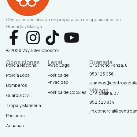
Centro especializado en preparación de oposiciones en
Granada y Málaga.
F
I
T
Y
a
n
i
o
© 2026 Voy a Ser Opositor
c
s
k
u
Oposiciones
Legal
Granada
Policía Nacional
Aviso Legal
C/ Sancho Panza, 8
958 123 936
Policía Local
Política de
e
t
t
t
Privacidad
alumnos@centroandal
Bomberos
Málaga
b
a
o
u
Política de Cookies
C/ Alozaina, 37
Guardia Civil
952 328 834
Tropa y Marinería
o
g
k
b
jm.comercial@centroa
Prisiones
o
r
e
Aduanas