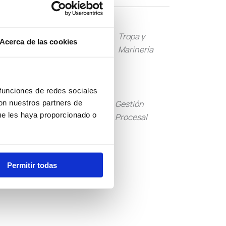
Guardia
Tropa y
Acerca de las cookies
Civil
Marinería
 funciones de redes sociales
con nuestros partners de
Tramitación
Gestión
ue les haya proporcionado o
Procesal
Procesal
Otras
Convocatorias
Permitir todas