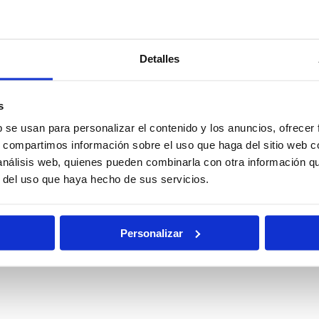
ocal
Policía
Policía
Detalles
Nacional
Nacional
Escala
Escala
Básica
Ejecutiva
s
b se usan para personalizar el contenido y los anuncios, ofrecer
s, compartimos información sobre el uso que haga del sitio web 
ciones
Oposiciones
Auxilio
 análisis web, quienes pueden combinarla con otra información q
ciarias
de Justicia
Judicial
r del uso que haya hecho de sus servicios.
Pruebas
Becas
Físicas
Personalizar