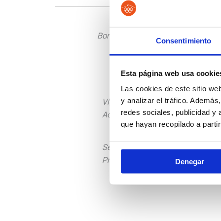
Bomberos
Policía L
Consentimiento
Esta página web usa cookie
Las cookies de este sitio we
y analizar el tráfico. Ademá
Vigilancia
Institu
redes sociales, publicidad y
Aduanera
Peniten
que hayan recopilado a parti
Seguridad
Guarda
Privada
Rural
Denegar