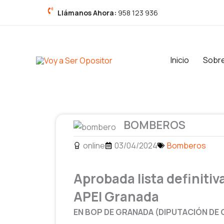
Ir
Llámanos Ahora:
958 123 936
al
contenido
Inicio
Sobr
BOMBEROS
online
03/04/2024
Bomberos
Aprobada lista definiti
APEI Granada
EN BOP DE GRANADA (DIPUTACIÓN DE