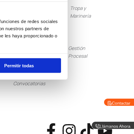
Guardia
Tropa y
Civil
Marinería
 funciones de redes sociales
con nuestros partners de
ue les haya proporcionado o
Tramitación
Gestión
Procesal
Procesal
Permitir todas
Otras
Convocatorias
Contactar
F
I
T
Y
Llámanos Ahora