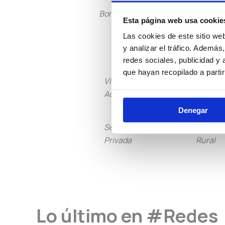
Bomberos
Policía L
Esta página web usa cookie
Las cookies de este sitio we
y analizar el tráfico. Ademá
redes sociales, publicidad y
que hayan recopilado a parti
Vigilancia
Institu
Aduanera
Peniten
Denegar
Seguridad
Guarda
Privada
Rural
Lo último en #Redes