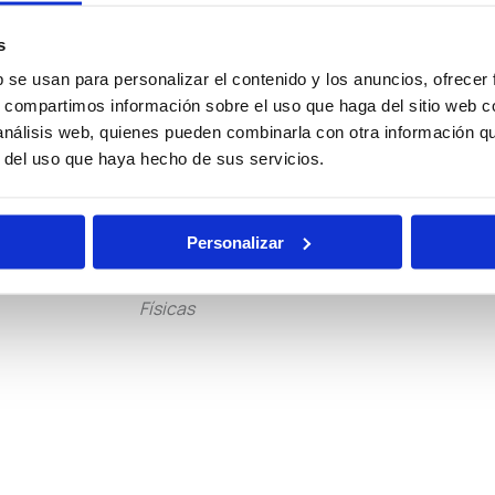
ocal
Policía
Policía
s
Nacional
Nacional
b se usan para personalizar el contenido y los anuncios, ofrecer
Escala
Escala
s, compartimos información sobre el uso que haga del sitio web 
Básica
Ejecutiva
 análisis web, quienes pueden combinarla con otra información q
r del uso que haya hecho de sus servicios.
ciones
Oposiciones
Auxilio
ciarias
de Justicia
Judicial
Personalizar
Pruebas
Becas
Físicas