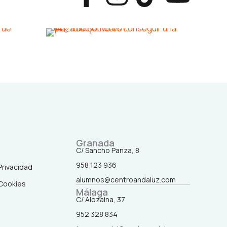
a
n
i
o
c
s
k
u
e
t
t
t
b
a
o
u
o
g
k
b
o
r
e
Granada
C/ Sancho Panza, 8
k
a
958 123 936
 Privacidad
alumnos@centroandaluz.com
 Cookies
-
m
Málaga
C/ Alozaina, 37
f
952 328 834