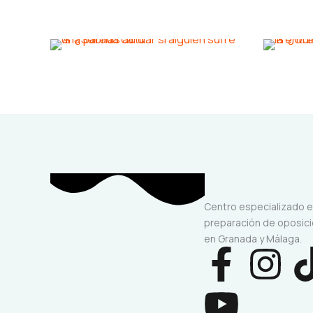
Centro especializado 
preparación de oposic
en Granada y Málaga.
F
Y
I
a
o
n