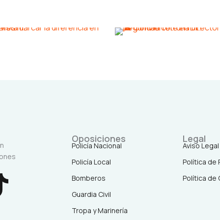
Oposiciones
Legal
en
Policía Nacional
Aviso Legal
iones
Policía Local
Política de
T
Bomberos
Política de
Guardia Civil
i
Tropa y Marinería