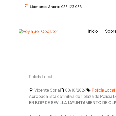
Ir
Llámanos Ahora:
958 123 936
al
contenido
Inicio
Sobr
Policía Local
Vicente Soria
08/10/2024
Policía Local
Aprobada lista definitiva de 1 plaza de Policía L
EN BOP DE SEVILLA (AYUNTAMIENTO DE OLI