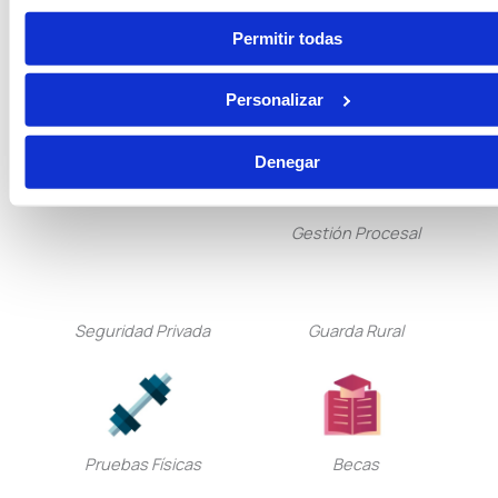
Vigilancia Aduanera
Permitir todas
Oposiciones de Justicia
Auxilio Judicial
Personalizar
Denegar
Tramitación Procesal
Gestión Procesal
Seguridad Privada
Guarda Rural
Pruebas Físicas
Becas