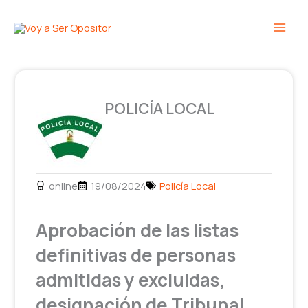
Ir
Main
al
Men
contenido
POLICÍA LOCAL
online
19/08/2024
Policía Local
Aprobación de las listas
definitivas de personas
admitidas y excluidas,
designación de Tribunal