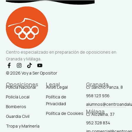
Centro especializado en preparación de oposiciones en
Granada y Málaga.
F
I
T
Y
a
n
i
o
© 2026 Voy a Ser Opositor
c
s
k
u
e
t
t
t
Oposiciones
Legal
Granada
b
a
o
u
Policía Nacional
Aviso Legal
C/ Sancho Panza, 8
o
g
k
b
958 123 936
o
r
e
Policía Local
Política de
k
a
Privacidad
alumnos@centroandal
-
m
Bomberos
Málaga
f
Política de Cookies
C/ Alozaina, 37
Guardia Civil
952 328 834
Tropa y Marinería
jm.comercial@centroa