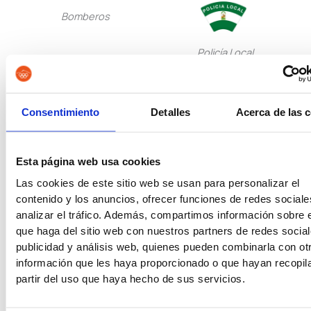
Bomberos
Policía Local
Policía Nacional Escala
Consentimiento
Detalles
Acerca de las 
Básica
Policía Nacional Escala
Ejecutiva
Esta página web usa cookies
Las cookies de este sitio web se usan para personalizar el
Tropa y Marinería
contenido y los anuncios, ofrecer funciones de redes sociale
analizar el tráfico. Además, compartimos información sobre 
que haga del sitio web con nuestros partners de redes social
Guardia Civil
publicidad y análisis web, quienes pueden combinarla con ot
información que les haya proporcionado o que hayan recopil
partir del uso que haya hecho de sus servicios.
Instituciones
Penitenciarias