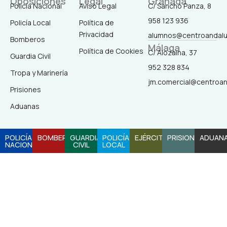
c
s
k
u
Oposiciones
Legal
Granada
Policía Nacional
Aviso Legal
C/ Sancho Panza, 8
958 123 936
Policía Local
Política de
e
t
t
t
Privacidad
alumnos@centroandal
Bomberos
Málaga
b
a
o
u
Política de Cookies
C/ Alozaina, 37
Guardia Civil
952 328 834
Tropa y Marinería
o
g
k
b
jm.comercial@centroa
Prisiones
o
r
e
Aduanas
k
a
POLICÍA
BOMBEROS
GUARDIA
POLICÍA
EJÉRCITO
PRISIONES
ADUAN
NACIONAL
CIVIL
LOCAL
-
m
f