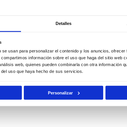
ocal
Policía
Policía
Detalles
Nacional
Nacional
Escala Básica
Escala
Ejecutiva
s
b se usan para personalizar el contenido y los anuncios, ofrecer
s, compartimos información sobre el uso que haga del sitio web 
ciones
Oposiciones
Auxilio
 análisis web, quienes pueden combinarla con otra información q
ciarias
de Justicia
Judicial
r del uso que haya hecho de sus servicios.
Pruebas
Becas
Físicas
Personalizar