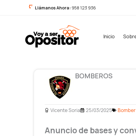
Ir
Llámanos Ahora:
958 123 936
al
contenido
Inicio
Sobr
BOMBEROS
Vicente Soria
25/03/2025
Bomber
Anuncio de bases y conv