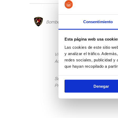
Policía L
Bomberos
Consentimiento
Esta página web usa cookie
Las cookies de este sitio we
y analizar el tráfico. Ademá
Vigilancia
Institu
redes sociales, publicidad y
Aduanera
Peniten
que hayan recopilado a parti
Seguridad
Guarda
Privada
Rural
Denegar