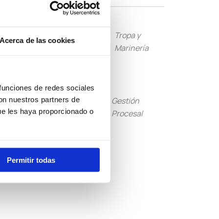
Guardia
Tropa y
Acerca de las cookies
Civil
Marinería
 funciones de redes sociales
con nuestros partners de
Tramitación
Gestión
ue les haya proporcionado o
Procesal
Procesal
Otras
Convocatorias
Permitir todas