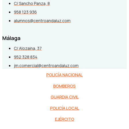
C/ Sancho Panza, 8
958 123 936
alumnos@centroandaluz.com
Málaga
C/ Alozaina, 37
952 328 834
jm.comercial@centroandaluz.com
POLICÍA NACIONAL
BOMBEROS
GUARDIA CIVIL
POLICÍA LOCAL
EJÉRCITO