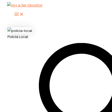
Main
Ir
Menu
al
contenido
Policía Local