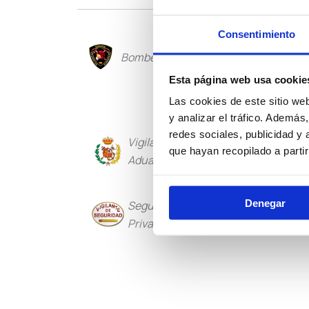
Consentimiento
Bomberos
Policía Loca
Esta página web usa cookie
Las cookies de este sitio we
y analizar el tráfico. Ademá
redes sociales, publicidad y
Vigilancia
Institucio
que hayan recopilado a parti
Aduanera
Penitencia
Denegar
Seguridad
Guarda Rur
Privada