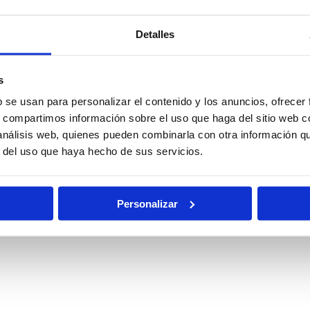
Detalles
Policía
Policía
l
Nacional
Nacional
s
Escala Básica
Escala
b se usan para personalizar el contenido y los anuncios, ofrecer
Ejecutiva
s, compartimos información sobre el uso que haga del sitio web 
 análisis web, quienes pueden combinarla con otra información q
nes
Oposiciones
Auxilio Judicial
r del uso que haya hecho de sus servicios.
rias
de Justicia
Personalizar
Pruebas
al
Becas
Físicas