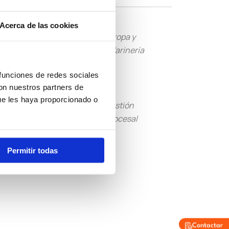
Acerca de las cookies
Tropa y
Guardia Civil
Marinería
 funciones de redes sociales
con nuestros partners de
ue les haya proporcionado o
Tramitación
Gestión
Procesal
Procesal
Permitir todas
Otras
Convocatorias
Contactar