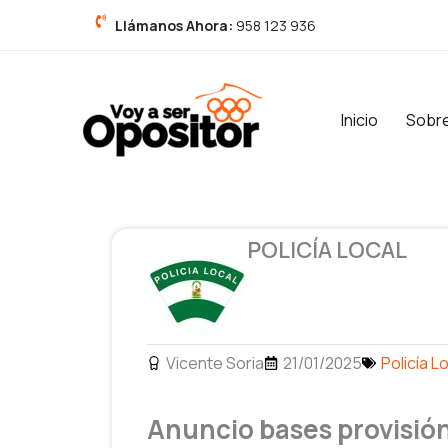
Ir
Llámanos Ahora:
958 123 936
al
contenido
Inicio
Sobr
POLICÍA LOCAL
Vicente Soria
21/01/2025
Policía L
Anuncio bases provisión 