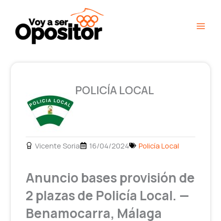
Ir
Main
al
Men
contenido
POLICÍA LOCAL
Vicente Soria
16/04/2024
Policía Local
Anuncio bases provisión de
2 plazas de Policía Local. —
Benamocarra, Málaga