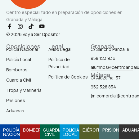
Centro especializado en preparación de oposiciones en
Granada y Málaga.
F
I
T
Y
a
n
i
o
© 2026 Voy a Ser Opositor
c
s
k
u
e
t
t
t
Oposiciones
Legal
Granada
b
a
o
u
Policía Nacional
Aviso Legal
C/ Sancho Panza, 8
o
g
k
b
958 123 936
o
r
e
Policía Local
Política de
k
a
Privacidad
alumnos@centroandal
-
m
Bomberos
Málaga
f
Política de Cookies
C/ Alozaina, 37
Guardia Civil
952 328 834
Tropa y Marinería
jm.comercial@centroa
Prisiones
Aduanas
POLICÍA
BOMBEROS
GUARDIA
POLICÍA
EJÉRCITO
PRISIONES
ADUAN
NACIONAL
CIVIL
LOCAL