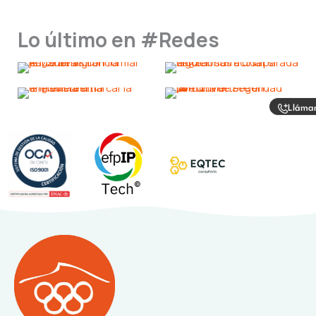
Lo último en #Redes
Lláma