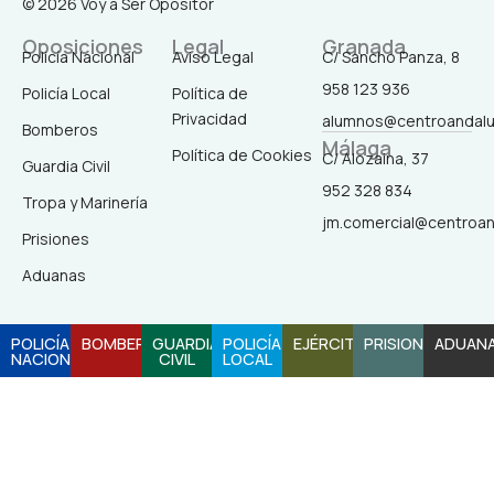
© 2026 Voy a Ser Opositor
c
s
k
u
e
t
t
t
Oposiciones
Legal
Granada
b
a
o
u
Policía Nacional
Aviso Legal
C/ Sancho Panza, 8
o
g
k
b
958 123 936
o
r
e
Policía Local
Política de
k
a
Privacidad
alumnos@centroandal
-
m
Bomberos
Málaga
f
Política de Cookies
C/ Alozaina, 37
Guardia Civil
952 328 834
Tropa y Marinería
jm.comercial@centroa
Prisiones
Aduanas
POLICÍA
BOMBEROS
GUARDIA
POLICÍA
EJÉRCITO
PRISIONES
ADUAN
NACIONAL
CIVIL
LOCAL