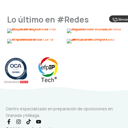
Lo último en #Redes
Lláma
Centro especializado en preparación de oposiciones en
Granada y Málaga.
F
I
T
Y
a
n
i
o