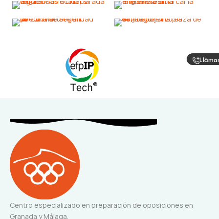
Lláma
Centro especializado en preparación de oposiciones en
Granada y Málaga.