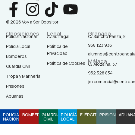
F
I
T
Y
a
n
i
o
© 2026 Voy a Ser Opositor
c
s
k
u
Oposiciones
Legal
Granada
Policía Nacional
Aviso Legal
C/ Sancho Panza, 8
958 123 936
Policía Local
Política de
e
t
t
t
Privacidad
alumnos@centroandal
Bomberos
Málaga
b
a
o
u
Política de Cookies
C/ Alozaina, 37
Guardia Civil
952 328 834
Tropa y Marinería
o
g
k
b
jm.comercial@centroa
Prisiones
o
r
e
Aduanas
k
a
POLICÍA
BOMBEROS
GUARDIA
POLICÍA
EJÉRCITO
PRISIONES
ADUAN
NACIONAL
CIVIL
LOCAL
-
m