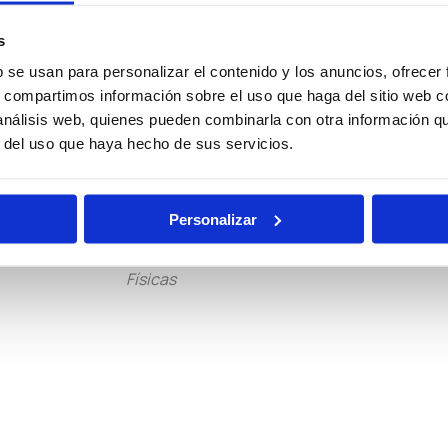
ocal
Policía
Policía
s
Nacional
Nacional
b se usan para personalizar el contenido y los anuncios, ofrecer
Escala
Escala
s, compartimos información sobre el uso que haga del sitio web 
Básica
Ejecutiva
 análisis web, quienes pueden combinarla con otra información q
r del uso que haya hecho de sus servicios.
ciones
Oposiciones
Auxilio
ciarias
de Justicia
Judicial
Personalizar
Pruebas
Becas
Físicas