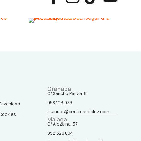
a
n
i
o
c
s
k
u
e
t
t
t
b
a
o
u
o
g
k
b
o
r
e
Granada
C/ Sancho Panza, 8
k
a
958 123 936
 Privacidad
alumnos@centroandaluz.com
 Cookies
-
m
Málaga
C/ Alozaina, 37
f
952 328 834