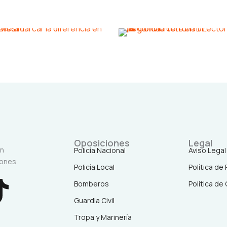
Oposiciones
Legal
en
Policía Nacional
Aviso Legal
iones
Policía Local
Política de
T
Bomberos
Política de
Guardia Civil
i
Tropa y Marinería