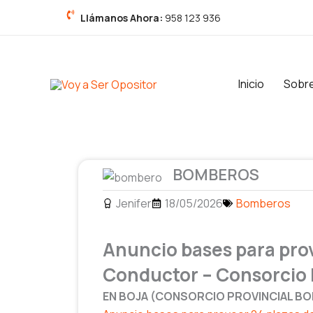
Ir
Llámanos Ahora:
958 123 936
al
contenido
Inicio
Sobr
BOMBEROS
Jenifer
18/05/2026
Bomberos
Anuncio bases para pro
Conductor – Consorcio
EN BOJA (CONSORCIO PROVINCIAL B