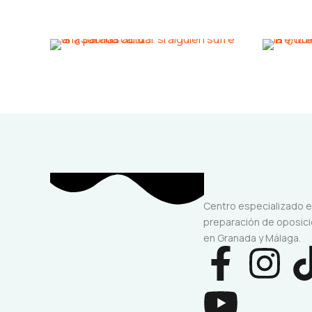
Centro especializado 
preparación de oposic
en Granada y Málaga.
F
Y
I
a
o
n