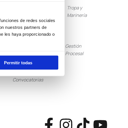
Guardia
Tropa y
Civil
Marinería
 funciones de redes sociales
con nuestros partners de
ue les haya proporcionado o
Tramitación
Gestión
Procesal
Procesal
Permitir todas
Otras
Convocatorias
F
I
T
Y