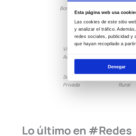
Bomberos
Policía L
Esta página web usa cookie
Las cookies de este sitio we
y analizar el tráfico. Ademá
redes sociales, publicidad y
que hayan recopilado a parti
Vigilancia
Institu
Aduanera
Peniten
Denegar
Seguridad
Guarda
Privada
Rural
Lo último en #Redes