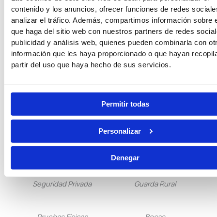
contenido y los anuncios, ofrecer funciones de redes sociale
analizar el tráfico. Además, compartimos información sobre 
Guardia Civil
Tropa y Marinería
que haga del sitio web con nuestros partners de redes social
publicidad y análisis web, quienes pueden combinarla con ot
información que les haya proporcionado o que hayan recopil
Vigilancia Aduanera
Instituciones
partir del uso que haya hecho de sus servicios.
Penitenciarias
Permitir todas
Oposiciones de Justicia
Auxilio Judicial
Personalizar
Tramitación Procesal
Gestión Procesal
Denegar
Seguridad Privada
Guarda Rural
Pruebas Físicas
Becas