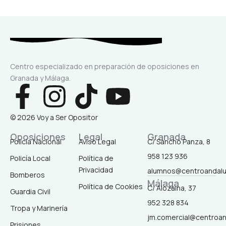
Centro especializado en preparación de oposiciones en
Granada y Málaga.
F
I
T
Y
a
n
i
o
© 2026 Voy a Ser Opositor
c
s
k
u
Oposiciones
Legal
Granada
Policía Nacional
Aviso Legal
C/ Sancho Panza, 8
958 123 936
Policía Local
Política de
e
t
t
t
Privacidad
alumnos@centroandal
Bomberos
Málaga
b
a
o
u
Política de Cookies
C/ Alozaina, 37
Guardia Civil
952 328 834
Tropa y Marinería
o
g
k
b
jm.comercial@centroa
Prisiones