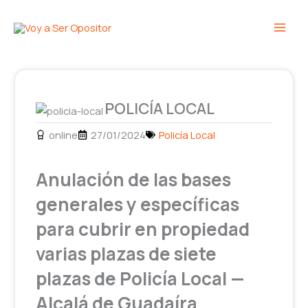
Ir
Main
al
Men
contenido
POLICÍA LOCAL
online
27/01/2024
Policía Local
Anulación de las bases
generales y específicas
para cubrir en propiedad
varias plazas de siete
plazas de Policía Local —
Alcalá de Guadaíra