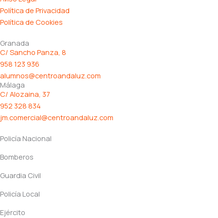
k
a
Política de Privacidad
Política de Cookies
-
m
Granada
C/ Sancho Panza, 8
f
958 123 936
alumnos@centroandaluz.com
Málaga
C/ Alozaina, 37
952 328 834
jm.comercial@centroandaluz.com
Policía Nacional
Bomberos
Guardia Civil
Policía Local
Ejército