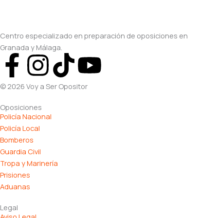
Centro especializado en preparación de oposiciones en
Granada y Málaga.
F
I
T
Y
a
n
i
o
© 2026 Voy a Ser Opositor
c
s
k
u
Oposiciones
Policía Nacional
e
t
t
t
Policía Local
Bomberos
b
a
o
u
Guardia Civil
Tropa y Marinería
Prisiones
o
g
k
b
Aduanas
o
r
e
Legal
Aviso Legal