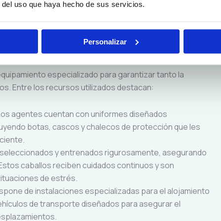
r del uso que haya hecho de sus servicios.
 multitudes
: Dada la naturaleza de sus funciones, los
amiento especializado en técnicas de control de multitudes
nsión.
Personalizar
d de caballería
equipamiento especializado para garantizar tanto la
os. Entre los recursos utilizados destacan:
 Los agentes cuentan con uniformes diseñados
cluyendo botas, cascos y chalecos de protección que les
ciente.
on seleccionados y entrenados rigurosamente, asegurando
. Estos caballos reciben cuidados continuos y son
ituaciones de estrés.
dispone de instalaciones especializadas para el alojamiento
vehículos de transporte diseñados para asegurar el
desplazamientos.