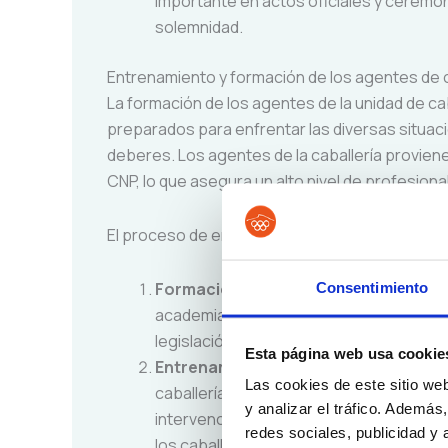
importante en actos oficiales y ceremon
solemnidad.
Entrenamiento y formación de los agentes de c
La formación de los agentes de la unidad de ca
preparados para enfrentar las diversas situac
deberes. Los agentes de la caballería proviene
CNP, lo que asegura un alto nivel de profesiona
El proceso de entrenamiento incluye:
Formación policial básica
: Todos los
Consentimiento
academia del CNP, donde adquieren cono
legislación y manejo de situaciones de cr
Esta página web usa cookie
Entrenamiento específico en caballe
Las cookies de este sitio we
caballería reciben formación adicional 
y analizar el tráfico. Ademá
intervención montada. Este entrenamie
redes sociales, publicidad y
los caballos estén en las mejores condic