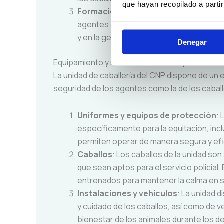
que hayan recopilado a parti
Formación en tácticas de control de
agentes de la caballería reciben entren
y en la gestión de situaciones de alta te
Denegar
Equipamiento y recursos utilizados por la unida
La unidad de caballería del CNP dispone de un 
seguridad de los agentes como la de los caball
Uniformes y equipos de protección
:
específicamente para la equitación, in
permiten operar de manera segura y efi
Caballos
: Los caballos de la unidad s
que sean aptos para el servicio policial
entrenados para mantener la calma en s
Instalaciones y vehículos
: La unidad 
y cuidado de los caballos, así como de 
bienestar de los animales durante los 