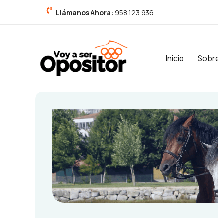
Ir
Llámanos Ahora:
958 123 936
al
contenido
Inicio
Sobr