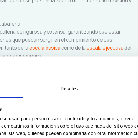
ias, donde su presencia aporta un elemento de tradición y
aballería
ballería es rigurosa y extensa, garantizando que están
iones que puedan surgir en el cumplimiento de sus
n tanto de la
escala básica
como de la
escala ejecutiva
del
lismo y experiencia.
 agentes deben completar el entrenamiento básico en la
Detalles
cimientos fundamentales en técnicas policiales,
isis.
s
ría
: Los agentes seleccionados para la unidad de
b se usan para personalizar el contenido y los anuncios, ofrecer
en equitación, manejo de caballos y técnicas específicas de
s, compartimos información sobre el uso que haga del sitio web 
nto es continuo, garantizando que tanto los agentes como
 análisis web, quienes pueden combinarla con otra información q
iones físicas y operativas.