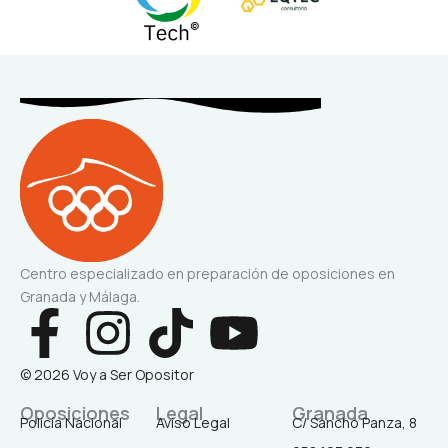
Centro especializado en preparación de oposiciones en
Granada y Málaga.
F
I
T
Y
a
n
i
o
© 2026 Voy a Ser Opositor
c
s
k
u
Oposiciones
Legal
Granada
Policía Nacional
Aviso Legal
C/ Sancho Panza, 8