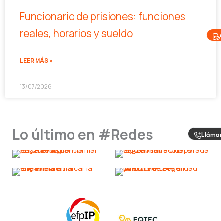
Funcionario de prisiones: funciones
reales, horarios y sueldo
LEER MÁS »
13/07/2026
Lo último en #Redes
Lláma