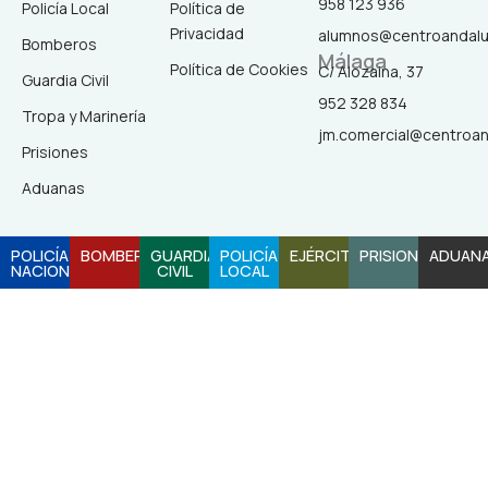
958 123 936
Policía Local
Política de
e
t
t
t
Privacidad
alumnos@centroandal
Bomberos
Málaga
b
a
o
u
Política de Cookies
C/ Alozaina, 37
Guardia Civil
952 328 834
Tropa y Marinería
o
g
k
b
jm.comercial@centroa
Prisiones
o
r
e
Aduanas
k
a
POLICÍA
BOMBEROS
GUARDIA
POLICÍA
EJÉRCITO
PRISIONES
ADUAN
NACIONAL
CIVIL
LOCAL
-
m
f