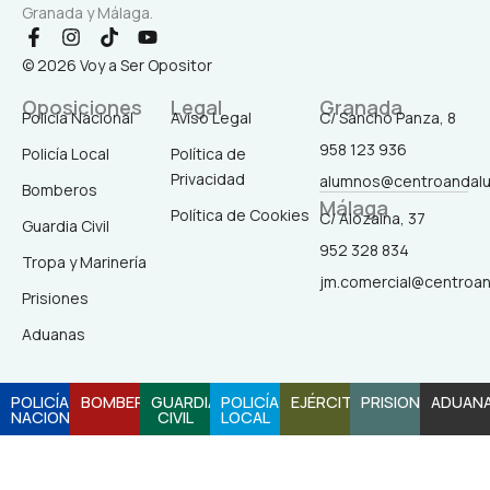
Granada y Málaga.
F
I
T
Y
a
n
i
o
© 2026 Voy a Ser Opositor
c
s
k
u
e
t
t
t
Oposiciones
Legal
Granada
b
a
o
u
Policía Nacional
Aviso Legal
C/ Sancho Panza, 8
o
g
k
b
958 123 936
o
r
e
Policía Local
Política de
k
a
Privacidad
alumnos@centroandal
-
m
Bomberos
Málaga
f
Política de Cookies
C/ Alozaina, 37
Guardia Civil
952 328 834
Tropa y Marinería
jm.comercial@centroa
Prisiones
Aduanas
POLICÍA
BOMBEROS
GUARDIA
POLICÍA
EJÉRCITO
PRISIONES
ADUAN
NACIONAL
CIVIL
LOCAL