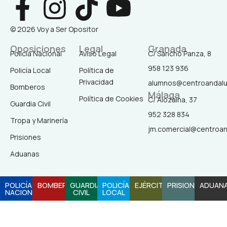
F
I
T
Y
a
n
i
o
© 2026 Voy a Ser Opositor
c
s
k
u
Oposiciones
Legal
Granada
Policía Nacional
Aviso Legal
C/ Sancho Panza, 8
958 123 936
Policía Local
Política de
e
t
t
t
Privacidad
alumnos@centroandal
Bomberos
Málaga
b
a
o
u
Política de Cookies
C/ Alozaina, 37
Guardia Civil
952 328 834
Tropa y Marinería
o
g
k
b
jm.comercial@centroa
Prisiones
o
r
e
Aduanas
k
a
POLICÍA
BOMBEROS
GUARDIA
POLICÍA
EJÉRCITO
PRISIONES
ADUAN
NACIONAL
CIVIL
LOCAL
-
m