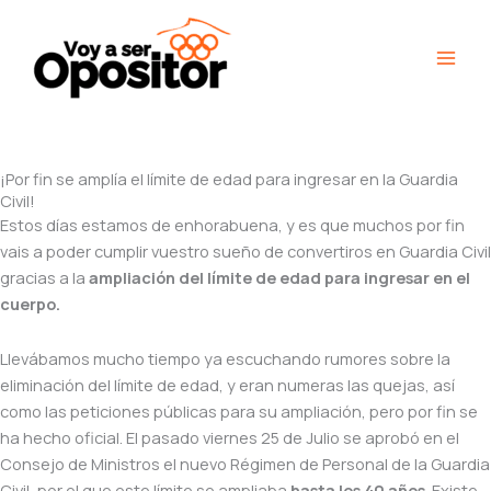
Ir
Main
al
Men
contenido
¡Por fin se amplía el límite de edad para ingresar en la Guardia
Civil!
Estos días estamos de enhorabuena, y es que muchos por fin
vais a poder cumplir vuestro sueño de convertiros en Guardia Civil
gracias a la
ampliación del límite de edad para ingresar en el
cuerpo.
Llevábamos mucho tiempo ya escuchando rumores sobre la
eliminación del límite de edad, y eran numeras las quejas, así
como las peticiones públicas para su ampliación, pero por fin se
ha hecho oficial. El pasado viernes 25 de Julio se aprobó en el
Consejo de Ministros el nuevo Régimen de Personal de la Guardia
Civil, por el que este límite se ampliaba
hasta los 40 años
. Existe