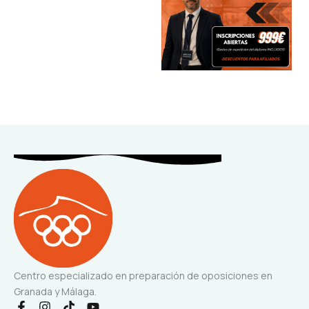
Centro especializado en preparación de oposiciones en
Granada y Málaga.
F
I
T
Y