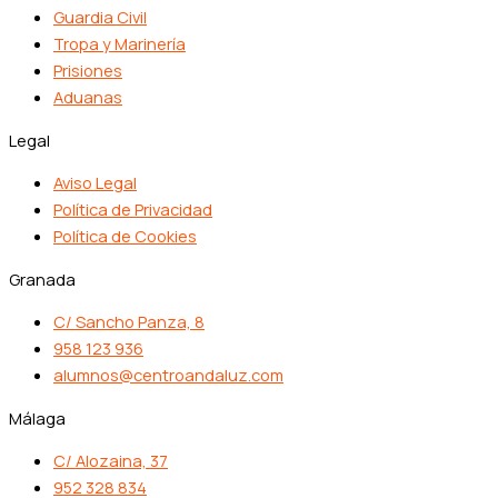
Guardia Civil
Tropa y Marinería
Prisiones
Aduanas
Legal
Aviso Legal
Política de Privacidad
Política de Cookies
Granada
C/ Sancho Panza, 8
958 123 936
alumnos@centroandaluz.com
Málaga
C/ Alozaina, 37
952 328 834