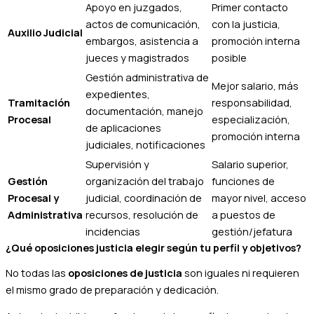
Apoyo en juzgados,
Primer contacto
actos de comunicación,
con la justicia,
Auxilio Judicial
embargos, asistencia a
promoción interna
jueces y magistrados
posible
Gestión administrativa de
Mejor salario, más
expedientes,
Tramitación
responsabilidad,
documentación, manejo
Procesal
especialización,
de aplicaciones
promoción interna
judiciales, notificaciones
Supervisión y
Salario superior,
Gestión
organización del trabajo
funciones de
Procesal y
judicial, coordinación de
mayor nivel, acceso
Administrativa
recursos, resolución de
a puestos de
incidencias
gestión/jefatura
¿Qué oposiciones justicia elegir según tu perfil y objetivos?
No todas las
oposiciones de justicia
son iguales ni requieren
el mismo grado de preparación y dedicación.