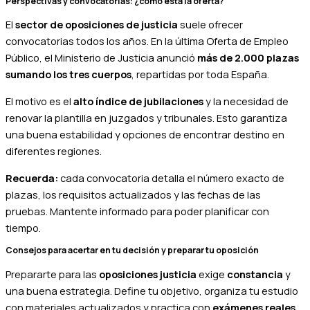
Perspectivas y convocatorias: ¿cómo está la oferta?
El
sector de oposiciones de justicia
suele ofrecer
convocatorias todos los años. En la última Oferta de Empleo
Público, el Ministerio de Justicia anunció
más de 2.000 plazas
sumando los tres cuerpos
, repartidas por toda España.
El motivo es el
alto índice de jubilaciones
y la necesidad de
renovar la plantilla en juzgados y tribunales. Esto garantiza
una buena estabilidad y opciones de encontrar destino en
diferentes regiones.
Recuerda:
cada convocatoria detalla el número exacto de
plazas, los requisitos actualizados y las fechas de las
pruebas. Mantente informado para poder planificar con
tiempo.
Consejos para acertar en tu decisión y preparar tu oposición
Prepararte para las
oposiciones justicia
exige
constancia
y
una buena estrategia.
Define tu objetivo, organiza tu estudio
con materiales actualizados y practica con
exámenes reales.