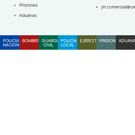
Prisiones
jm.comercial@c
Aduanas
POLICÍA
BOMBEROS
GUARDIA
POLICÍA
EJÉRCITO
PRISIONES
ADUAN
NACIONAL
CIVIL
LOCAL