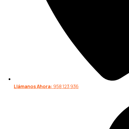
Llámanos Ahora:
958 123 936