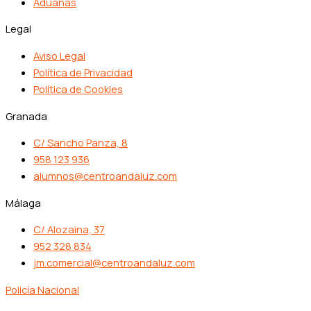
Aduanas
Legal
Aviso Legal
Política de Privacidad
Política de Cookies
Granada
C/ Sancho Panza, 8
958 123 936
alumnos@centroandaluz.com
Málaga
C/ Alozaina, 37
952 328 834
jm.comercial@centroandaluz.com
Policía Nacional