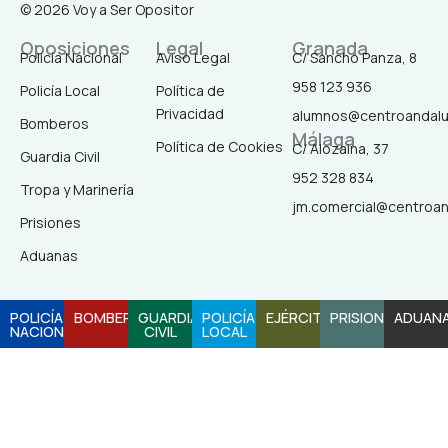
a
n
i
o
© 2026 Voy a Ser Opositor
c
s
k
u
Oposiciones
Legal
Granada
Policía Nacional
Aviso Legal
C/ Sancho Panza, 8
958 123 936
Policía Local
Política de
e
t
t
t
Privacidad
alumnos@centroandal
Bomberos
Málaga
b
a
o
u
Política de Cookies
C/ Alozaina, 37
Guardia Civil
952 328 834
Tropa y Marinería
o
g
k
b
jm.comercial@centroa
Prisiones
o
r
e
Aduanas
k
a
POLICÍA
BOMBEROS
GUARDIA
POLICÍA
EJÉRCITO
PRISIONES
ADUAN
NACIONAL
CIVIL
LOCAL
-
m
f