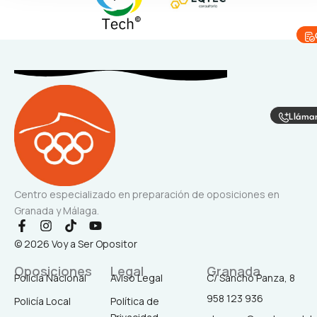
Lláma
Centro especializado en preparación de oposiciones en
Granada y Málaga.
F
I
T
Y
a
n
i
o
© 2026 Voy a Ser Opositor
c
s
k
u
e
t
t
t
Oposiciones
Legal
Granada
b
a
o
u
Policía Nacional
Aviso Legal
C/ Sancho Panza, 8
o
g
k
b
958 123 936
o
r
e
Policía Local
Política de
k
a