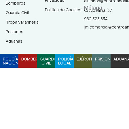
Privacidad
alumnos@centroandal
-
m
Bomberos
Málaga
f
Política de Cookies
C/ Alozaina, 37
Guardia Civil
952 328 834
Tropa y Marinería
jm.comercial@centroa
Prisiones
Aduanas
POLICÍA
BOMBEROS
GUARDIA
POLICÍA
EJÉRCITO
PRISIONES
ADUAN
NACIONAL
CIVIL
LOCAL