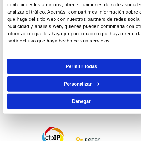
contenido y los anuncios, ofrecer funciones de redes sociale
analizar el tráfico. Además, compartimos información sobre 
Leer más »
que haga del sitio web con nuestros partners de redes social
15/07/2026
publicidad y análisis web, quienes pueden combinarla con ot
información que les haya proporcionado o que hayan recopil
Funcionario de prisiones: funciones reales, horarios y sueldo
partir del uso que haya hecho de sus servicios.
Leer más »
13/07/2026
Permitir todas
Lo último en #Redes
Personalizar
Denegar