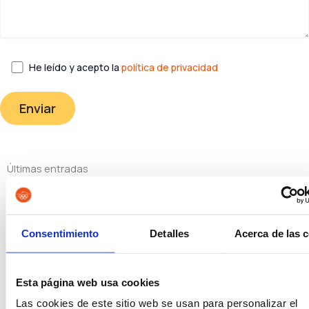
He leído y acepto la
política de privacidad
Últimas entradas
Auxilio Judicial, Tramitación o Gestión: cuál elegir
Consentimiento
Detalles
Acerca de las 
Leer más »
20/07/2026
Esta página web usa cookies
Mejores oposiciones con ESO en 2026
Las cookies de este sitio web se usan para personalizar el