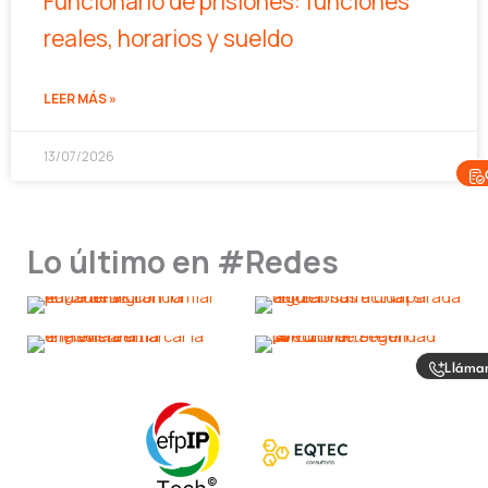
Funcionario de prisiones: funciones
reales, horarios y sueldo
LEER MÁS »
13/07/2026
Lo último en #Redes
Lláma