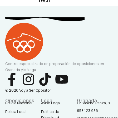
Centro especializado en preparación de oposiciones en
Granada y Málaga.
F
I
T
Y
a
n
i
o
© 2026 Voy a Ser Opositor
c
s
k
u
Oposiciones
Legal
Granada
Policía Nacional
Aviso Legal
C/ Sancho Panza, 8
958 123 936
Policía Local
Política de
Privacidad