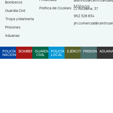
e
t
t
t
alumnos@centroandal
Bomberos
Málaga
b
a
o
u
Política de Cookies
C/ Alozaina, 37
Guardia Civil
952 328 834
Tropa y Marinería
o
g
k
b
jm.comercial@centroa
Prisiones
o
r
e
Aduanas
k
a
POLICÍA
BOMBEROS
GUARDIA
POLICÍA
EJÉRCITO
PRISIONES
ADUAN
NACIONAL
CIVIL
LOCAL
-
m
f