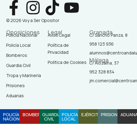
F
I
T
Y
a
n
i
o
© 2026 Voy a Ser Opositor
c
s
k
u
Oposiciones
Legal
Granada
Policía Nacional
Aviso Legal
C/ Sancho Panza, 8
958 123 936
Policía Local
Política de
e
t
t
t
Privacidad
alumnos@centroandal
Bomberos
Málaga
b
a
o
u
Política de Cookies
C/ Alozaina, 37
Guardia Civil
952 328 834
Tropa y Marinería
o
g
k
b
jm.comercial@centroa
Prisiones
o
r
e
Aduanas
k
a
POLICÍA
BOMBEROS
GUARDIA
POLICÍA
EJÉRCITO
PRISIONES
ADUAN
NACIONAL
CIVIL
LOCAL
-
m