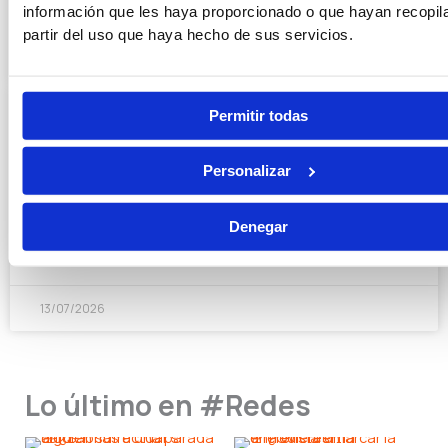
LEER MÁS »
información que les haya proporcionado o que hayan recopil
partir del uso que haya hecho de sus servicios.
15/07/2026
Permitir todas
Funcionario de prisiones: funciones
Personalizar
reales, horarios y sueldo
Denegar
LEER MÁS »
13/07/2026
Lo último en #Redes