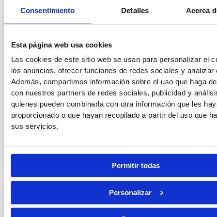
Consentimiento
Detalles
Acerca d
Esta página web usa cookies
Las cookies de este sitio web se usan para personalizar el c
los anuncios, ofrecer funciones de redes sociales y analizar e
Además, compartimos información sobre el uso que haga del
con nuestros partners de redes sociales, publicidad y anális
quienes pueden combinarla con otra información que les ha
Mejores oposiciones con ESO en 2026
proporcionado o que hayan recopilado a partir del uso que 
sus servicios.
LEER MÁS »
15/07/2026
Permitir todas
Personalizar