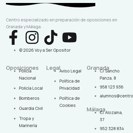
Centro especializado en preparación de oposiciones en
Granada y Málaga.
F
I
T
Y
a
n
i
o
© 2026 Voy a Ser Opositor
c
s
k
u
Oposiciones
Legal
Granada
Policía
Aviso Legal
C/ Sancho
e
t
t
t
Nacional
Panza, 8
Política de
958 123 936
Policía Local
Privacidad
b
a
o
u
alumnos@centro
Bomberos
Política de
o
g
k
b
Cookies
Guardia Civil
Málaga
C/ Alozaina,
Tropa y
o
r
e
37
Marinería
952 328 834