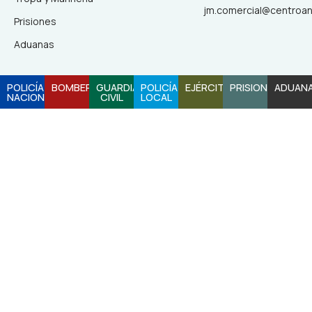
jm.comercial@centroa
Prisiones
Aduanas
POLICÍA
BOMBEROS
GUARDIA
POLICÍA
EJÉRCITO
PRISIONES
ADUAN
NACIONAL
CIVIL
LOCAL