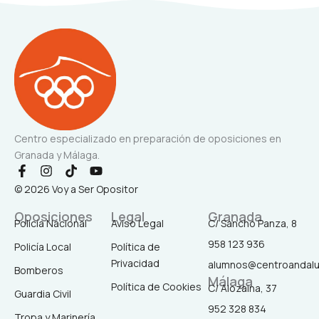
Centro especializado en preparación de oposiciones en
Granada y Málaga.
F
I
T
Y
a
n
i
o
© 2026 Voy a Ser Opositor
c
s
k
u
e
t
t
t
Oposiciones
Legal
Granada
b
a
o
u
Policía Nacional
Aviso Legal
C/ Sancho Panza, 8
o
g
k
b
958 123 936
o
r
e
Policía Local
Política de
k
a
Privacidad
alumnos@centroandal
-
m
Bomberos
Málaga
f
Política de Cookies
C/ Alozaina, 37
Guardia Civil
952 328 834
Tropa y Marinería