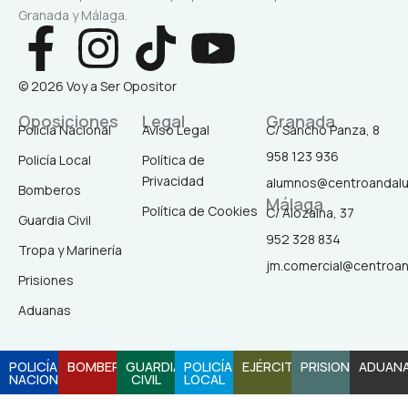
Granada y Málaga.
F
I
T
Y
a
n
i
o
© 2026 Voy a Ser Opositor
c
s
k
u
Oposiciones
Legal
Granada
Policía Nacional
Aviso Legal
C/ Sancho Panza, 8
958 123 936
Policía Local
Política de
e
t
t
t
Privacidad
alumnos@centroandal
Bomberos
Málaga
b
a
o
u
Política de Cookies
C/ Alozaina, 37
Guardia Civil
952 328 834
Tropa y Marinería
o
g
k
b
jm.comercial@centroa
Prisiones
o
r
e
Aduanas
k
a
POLICÍA
BOMBEROS
GUARDIA
POLICÍA
EJÉRCITO
PRISIONES
ADUAN
NACIONAL
CIVIL
LOCAL