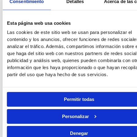
Consentimiento
Detalles
Acerca de las 
Auxilio Judicial, Tramitación o Gestión: cuál elegir
Esta página web usa cookies
Leer más »
20/07/2026
Las cookies de este sitio web se usan para personalizar el
contenido y los anuncios, ofrecer funciones de redes sociale
analizar el tráfico. Además, compartimos información sobre 
Mejores oposiciones con ESO en 2026
que haga del sitio web con nuestros partners de redes social
publicidad y análisis web, quienes pueden combinarla con ot
Leer más »
información que les haya proporcionado o que hayan recopil
15/07/2026
partir del uso que haya hecho de sus servicios.
Funcionario de prisiones: funciones reales, horarios y sueldo
Permitir todas
Leer más »
13/07/2026
Personalizar
Lo último en #Redes
Denegar