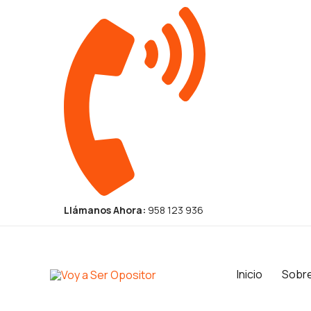
Ir
al
contenido
Llámanos Ahora:
958 123 936
Inicio
Sobr