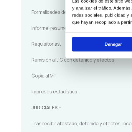
Las cookies de este sitio we
y analizar el tráfico. Ademá
Formalidades del mismo.
redes sociales, publicidad y
que hayan recopilado a parti
Informe-resumen.
Requisitorias.
Denegar
Remisión al JIG con detenido y efectos.
Copia al MF.
Impresos estadística.
JUDICIALES.-
Tras recibir atestado, detenido y efectos, inc