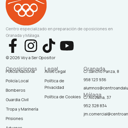
Centro especializado en preparación de oposiciones en
Granada y Málaga.
F
I
T
Y
a
n
i
o
© 2026 Voy a Ser Opositor
c
s
k
u
Oposiciones
Legal
Granada
Policía Nacional
Aviso Legal
C/ Sancho Panza, 8
958 123 936
Policía Local
Política de
e
t
t
t
Privacidad
alumnos@centroandal
Bomberos
Málaga
b
a
o
u
Política de Cookies
C/ Alozaina, 37
Guardia Civil
952 328 834
Tropa y Marinería
o
g
k
b
jm.comercial@centroa
Prisiones
Aduanas