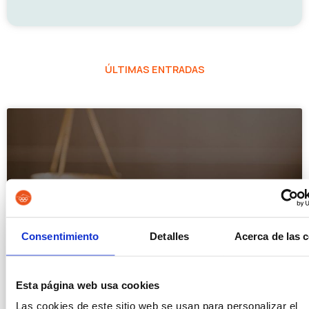
ÚLTIMAS ENTRADAS
Consentimiento
Detalles
Acerca de las 
Auxilio Judicial, Tramitación o Gestión:
Esta página web usa cookies
cuál elegir
Las cookies de este sitio web se usan para personalizar el