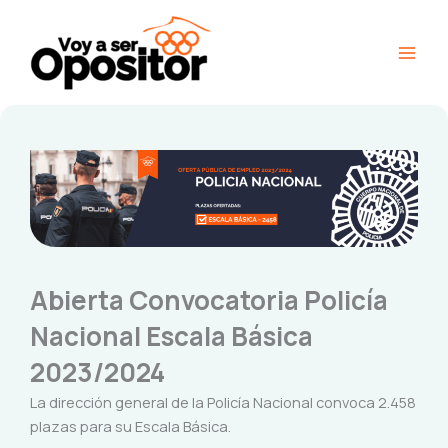
Ir
Main
al
Men
contenido
Abierta Convocatoria Policía
Nacional Escala Básica
2023/2024
La dirección general de la Policía Nacional convoca 2.458
plazas para su Escala Básica.